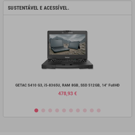
SUSTENTÁVEL E ACESSÍVEL.
14"
GETAC S410 G3, i5-8365U, RAM 8GB, SSD 512GB, 14" FullHD
Del
478,93 €