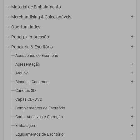
Material de Embalamento
Merchandising & Colecionáveis
add
Oportunidades
Papel p/ Impressão
add
Papelaria & Escritório
add
Acessórios de Escritório
Apresentação
add
Arquivo
add
Blocos e Cadernos
add
Canetas 3D
Capas CD/DVD
Complementos de Escritório
add
Corte, Adesivos e Correção
add
Embalagem
add
Equipamentos de Escritório
add