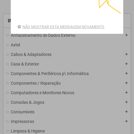
INÍCIO
NÃO MOSTRAR ESTA MENSAGEM NOVAMENTE
Armazenamento de Dados Externo
add
Axtel
Cabos & Adaptadores
add
Casa & Exterior
add
Componentes & Periféricos p\ Informática
add
Componentes / Reparação
add
Computadores e Monitores Novos
add
Consolas & Jogos
add
Consumiveis
add
Impressoras
add
Limpeza & Higiene