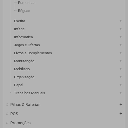
Purpurinas
Réguas
Escrita
add
Infantil
add
Informatica
add
Jogos e Ofertas
add
Livros e Complementos
add
Manutenção
add
Mobiliário
add
Organização
add
Papel
add
Trabalhos Manuais
add
Pilhas & Baterias
add
POS
add
Promoções