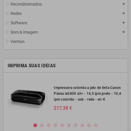
Recondicionados
add
Redes
add
Software
add
Som & Imagem
add
Vention
IMPRIMA SUAS IDEIAS
2750
Impressora colorida a jato de tinta Canon
Pixma ix6850 a3+ - 14,5 ipm preto - 10,4
il
ipm colorido - usb - rede - wi-fi
217,38 €