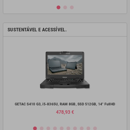
SUSTENTÁVEL E ACESSÍVEL.
14"
GETAC S410 G3, i5-8365U, RAM 8GB, SSD 512GB, 14" FullHD
Del
478,93 €