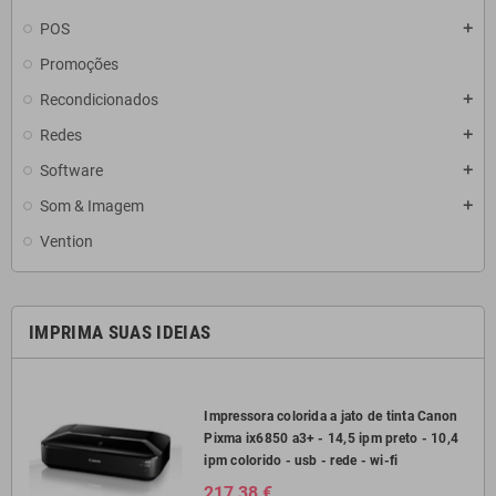
POS
add
Promoções
Recondicionados
add
Redes
add
Software
add
Som & Imagem
add
Vention
IMPRIMA SUAS IDEIAS
2750
Impressora colorida a jato de tinta Canon
Pixma ix6850 a3+ - 14,5 ipm preto - 10,4
il
ipm colorido - usb - rede - wi-fi
217,38 €