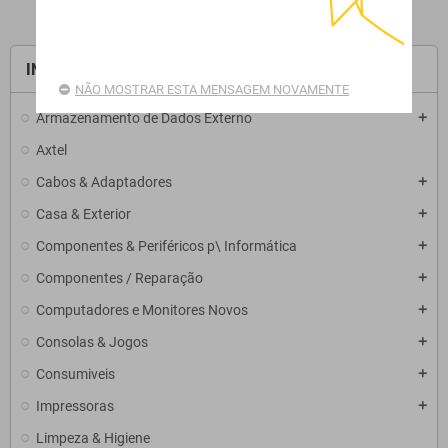
INÍCIO
NÃO MOSTRAR ESTA MENSAGEM NOVAMENTE
Armazenamento de Dados Externo
add
Axtel
Cabos & Adaptadores
add
Casa & Exterior
add
Componentes & Periféricos p\ Informática
add
Componentes / Reparação
add
Computadores e Monitores Novos
add
Consolas & Jogos
add
Consumiveis
add
Impressoras
add
Limpeza & Higiene