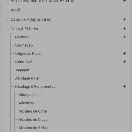
Armazenamento de Dados Externo
add
Axtel
Cabos & Adaptadores
add
Casa & Exterior
add
Alarmes
add
Arrumação
Artigos de Papel
add
Automóvel
add
Bagagem
Bricolage & Fer
Bricolage & Ferramentas
add
Abraçadeiras
Adesivos
Alicates de Corte
Alicates de Cravar
Alicates de Grifos