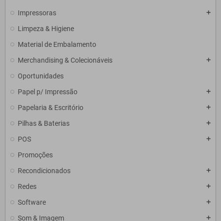
Impressoras
add
Limpeza & Higiene
Material de Embalamento
Merchandising & Colecionáveis
add
Oportunidades
Papel p/ Impressão
add
Papelaria & Escritório
add
Pilhas & Baterias
add
POS
add
Promoções
Recondicionados
add
Redes
add
Software
add
Som & Imagem
add