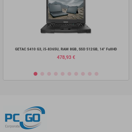
14"
GETAC S410 G3, i5-8365U, RAM 8GB, SSD 512GB, 14" FullHD
Del
478,93 €