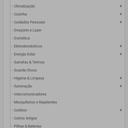
Climatização
add
Cozinha
add
Cuidados Pessoais
add
Desporto e Lazer
Domótica
Eletrodomésticos
add
Energia Solar
add
Garrafas & Termos
Guarda Chuva
Higiene & Limpeza
add
Iluminação
add
Intercomunicadores
Mosquiteiros e Repelentes
Outdoor
add
Outros Artigos
Pilhas & Baterias