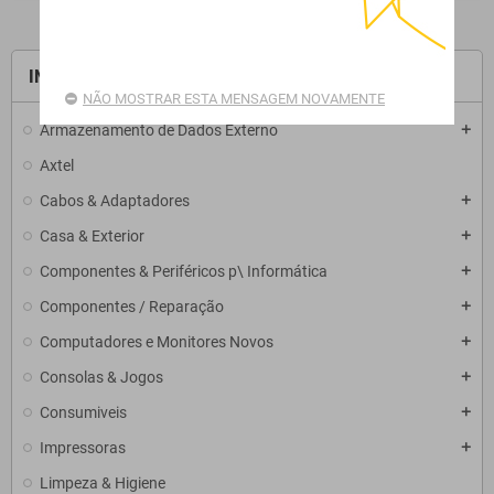
INÍCIO
NÃO MOSTRAR ESTA MENSAGEM NOVAMENTE
Armazenamento de Dados Externo
add
Axtel
Cabos & Adaptadores
add
Casa & Exterior
add
Componentes & Periféricos p\ Informática
add
Componentes / Reparação
add
Computadores e Monitores Novos
add
Consolas & Jogos
add
Consumiveis
add
Impressoras
add
Limpeza & Higiene