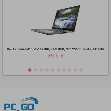
SD
Dell Latitude 5410, i5-10210U, RAM 8GB, SSD 256GB NVMe, 14" FHD
Del
275,81 €