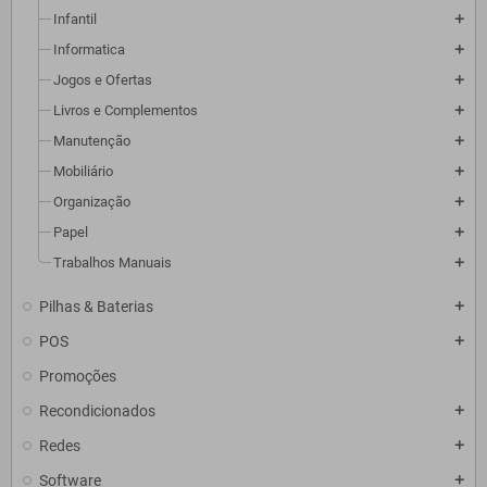
Infantil
add
Informatica
add
Jogos e Ofertas
add
Livros e Complementos
add
Manutenção
add
Mobiliário
add
Organização
add
Papel
add
Trabalhos Manuais
add
Pilhas & Baterias
add
POS
add
Promoções
Recondicionados
add
Redes
add
Software
add