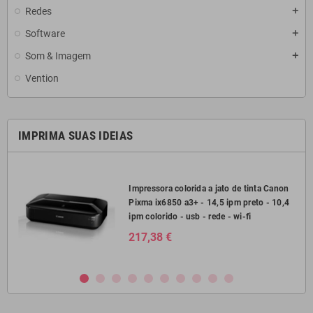
Redes
add
Software
add
Som & Imagem
add
Vention
IMPRIMA SUAS IDEIAS
2750
Impressora colorida a jato de tinta Canon
Pixma ix6850 a3+ - 14,5 ipm preto - 10,4
il
ipm colorido - usb - rede - wi-fi
217,38 €