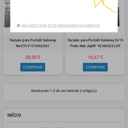
NÃO MOSTRAR ESTA MENSAGEM NOVAMENTE
Teclado para Portatil Gateway
Teclado para Portatil Gateway Ec19
Nv47H V121602Clk1
Preto Nsk-Aql0F 9Z.N3C82.L0F
20,50 €
16,67 €
COMPRAR
COMPRAR
Mostrando 1-2 de um total de 2 artigo(s)
INÍCIO