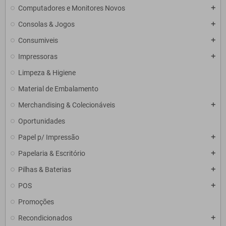
Computadores e Monitores Novos
add
Consolas & Jogos
add
Consumiveis
add
Impressoras
add
Limpeza & Higiene
Material de Embalamento
Merchandising & Colecionáveis
add
Oportunidades
Papel p/ Impressão
add
Papelaria & Escritório
add
Pilhas & Baterias
add
POS
add
Promoções
Recondicionados
add