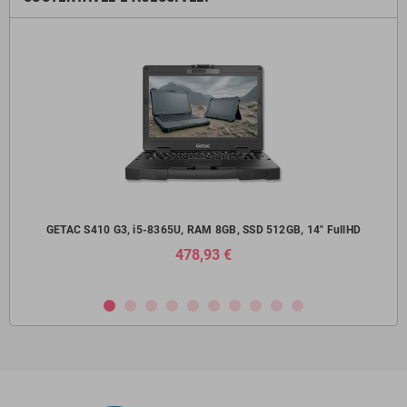
14"
GETAC S410 G3, i5-8365U, RAM 8GB, SSD 512GB, 14" FullHD
Del
478,93 €