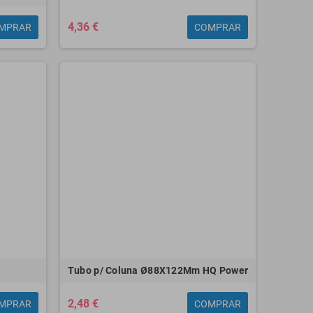
4,36 €
MPRAR
COMPRAR
Epson impressora jato
Impressora A4 portátil
de tinta colorida wf -
HP Injection OfficeJet
7310dtw a3+ - 25ppm
200 Color - 20ppm -
- usb - rede - wi-fi - wi-
USB - Wi-Fi
fi direto - lcd -
284,54 €
impressão duplex -
223,43 €
Tubo p/ Coluna Ø88X122Mm HQ Power
2,48 €
MPRAR
COMPRAR