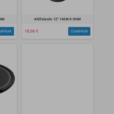
OHM
Altifalante 12" 140W 8 OHM
18,06 €
MPRAR
COMPRAR