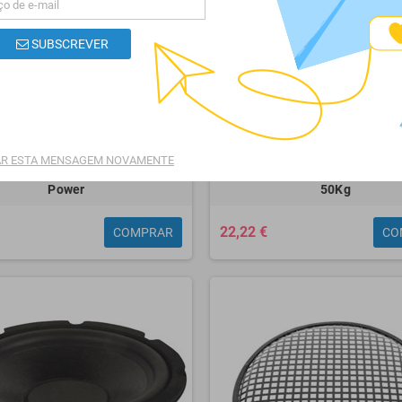
SUBSCREVER
R ESTA MENSAGEM NOVAMENTE
te p/ Coluna Parede 50Kg HQ
Suporte p/ Colunas 110-180
Power
50Kg
22,22 €
COMPRAR
CO