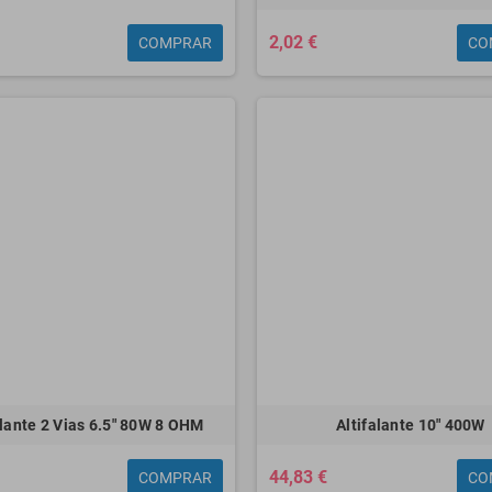
2,02 €
COMPRAR
CO
Impressora portátil a
Epson ecotank et
jato de tinta colorida
impressora a jato de
Epson wf - 110w força
tinta colorida - 16150
de trabalho a4 -
a3+ - 25ppm - usb -
14ppm - usb - wi-fi -
rede - wi-fi - wi-fi
wi-fi direto - adaptad
direto - impressão
duplex
273,65 €
972,41 €
alante 2 Vias 6.5" 80W 8 OHM
Altifalante 10" 400W
44,83 €
COMPRAR
CO