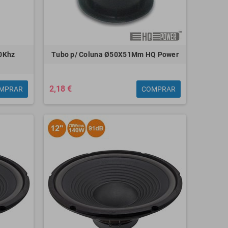
0Khz
Tubo p/ Coluna Ø50X51Mm HQ Power
2,18 €
MPRAR
COMPRAR