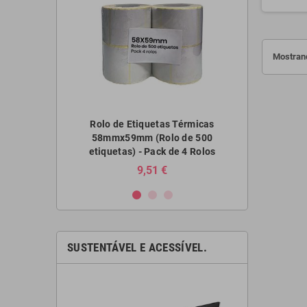
Mostrand
s Térmicas
Rolo de Etiquetas Térmicas
Rolo de E
o de 500
58mmx59mm (Rolo de 500
100mmx1
 de 4 Rolos
etiquetas) - Pack de 4 Rolos
€
9,51 €
SUSTENTÁVEL E ACESSÍVEL.