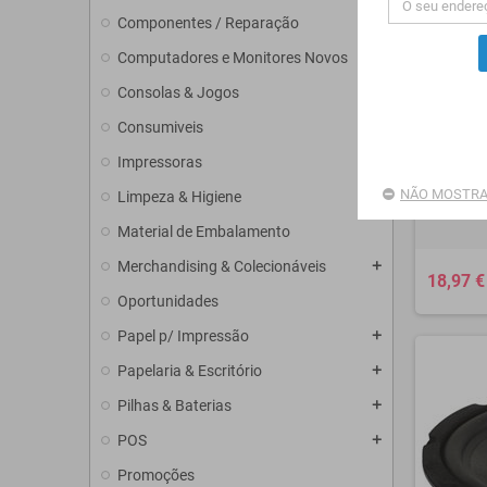
Componentes / Reparação
add
Computadores e Monitores Novos
add
Consolas & Jogos
add
Consumiveis
add
Impressoras
add
NÃO MOSTRA
Limpeza & Higiene
Supor
Material de Embalamento
Merchandising & Colecionáveis
add
18,97 €
Oportunidades
Papel p/ Impressão
add
Papelaria & Escritório
add
Pilhas & Baterias
add
POS
add
Promoções