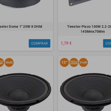
eeter Dome 1" 20W 8 OHM
Tweeter Piezo 100W 2.2-2
145Mmx70Mm
1,79 €
COMPRAR
CO