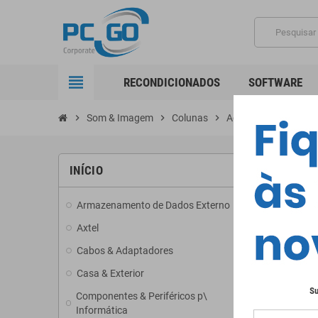
view_headline
RECONDICIONADOS
SOFTWARE
chevron_right
Som & Imagem
chevron_right
Colunas
chevron_right
Acessórios
ACESS
INÍCIO
Armazenamento de Dados Externo
add
Existem 21 
Axtel
Cabos & Adaptadores
add
Casa & Exterior
add
Su
Componentes & Periféricos p\
add
Informática