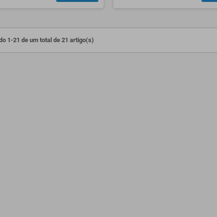
o 1-21 de um total de 21 artigo(s)
tiquetas Térmicas
Rolo de Etiquetas Térmicas
Ro
50mm - Unidade
60mmx80mm (Rolo de 500
58
etiquetas) - Pack de 4 Rolos
eti
6,64 €
13,96 €