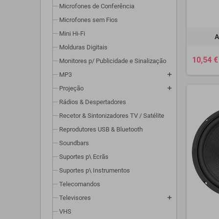
Microfones de Conferência
Microfones sem Fios
Mini Hi-Fi
A
Molduras Digitais
10,54 €
Monitores p/ Publicidade e Sinalização
MP3
add
Projeção
add
Rádios & Despertadores
Recetor & Sintonizadores TV / Satélite
Reprodutores USB & Bluetooth
Soundbars
Suportes p\ Ecrãs
Suportes p\ Instrumentos
Telecomandos
Televisores
add
VHS