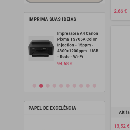
2,66 €
IMPRIMA SUAS IDEIAS
ora colorida a
Impressora A4 Canon
 tinta Canon
Pixma TS705A Color
x6850 a3+ -
Injection - 15ppm -
m preto - 10,4
4800x1200ppm - USB
rido - usb -
- Rede - Wi-Fi
i-fi
94,68 €
 €
PAPEL DE EXCELÊNCIA
Altif
13,52 €