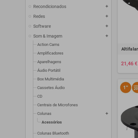
Recondicionados
add
Redes
add
Software
add
Som & Imagem
add
Action Cams
Altifal
Amplificadores
Aparelhagens
21,46 €
Áudio Portátil
Box Multimédia
Cassetes Áudio
CD
Centrais de Microfones
Colunas
add
Acessórios
Colunas Bluetooth