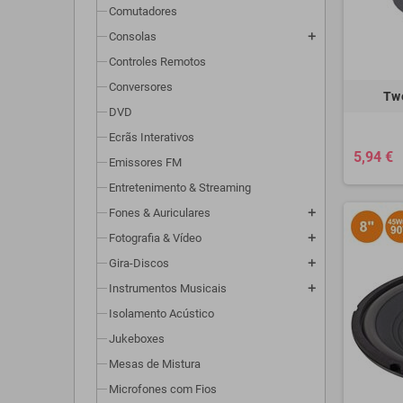
Comutadores
Consolas
add
Controles Remotos
Conversores
Tw
DVD
Ecrãs Interativos
5,94 €
Emissores FM
Entretenimento & Streaming
Fones & Auriculares
add
Fotografia & Vídeo
add
Gira-Discos
add
Instrumentos Musicais
add
Isolamento Acústico
Jukeboxes
Mesas de Mistura
Microfones com Fios