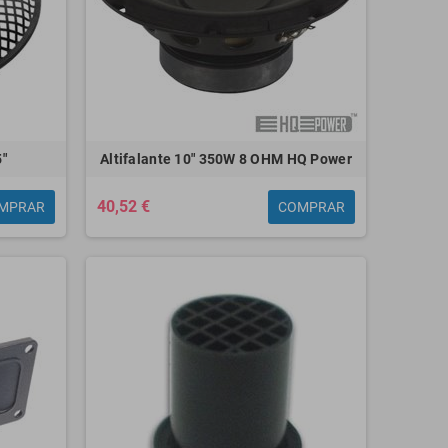
5"
Altifalante 10" 350W 8 OHM HQ Power
40,52 €
MPRAR
COMPRAR