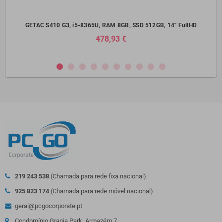
14"
GETAC S410 G3, i5-8365U, RAM 8GB, SSD 512GB, 14" FullHD
Del
478,93 €
219 243 538
(Chamada para rede fixa nacional)
925 823 174
(Chamada para rede móvel nacional)
geral@pcgocorporate.pt
Condomínio Granja Park, Armazém 7