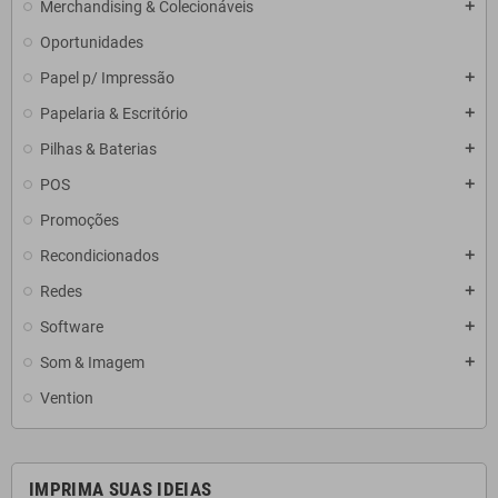
Merchandising & Colecionáveis
add
Oportunidades
Papel p/ Impressão
add
Papelaria & Escritório
add
Pilhas & Baterias
add
POS
add
Promoções
Recondicionados
add
Redes
add
Software
add
Som & Imagem
add
Vention
IMPRIMA SUAS IDEIAS