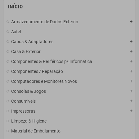
INÍCIO
Armazenamento de Dados Externo
add
Axtel
Cabos & Adaptadores
add
Casa & Exterior
add
Componentes & Periféricos p\ Informática
add
Componentes / Reparação
add
Computadores e Monitores Novos
add
Consolas & Jogos
add
Consumiveis
add
Impressoras
add
Limpeza & Higiene
Material de Embalamento