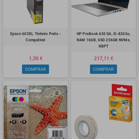
Epson 603XL Tinteiro Preto -
HP ProBook 430 G6, i5-8265u,
Compatível
RAM 16GB, SSD 256GB NVMe,
KBPT
1,30 €
217,11 €
COMPRAR
COMPRAR