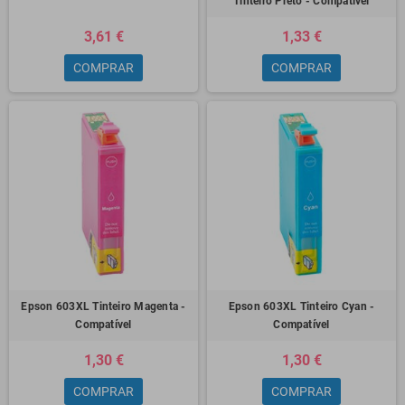
Tinteiro Preto - Compatível
3,61 €
1,33 €
COMPRAR
COMPRAR
Epson 603XL Tinteiro Magenta -
Epson 603XL Tinteiro Cyan -
Compatível
Compatível
1,30 €
1,30 €
COMPRAR
COMPRAR