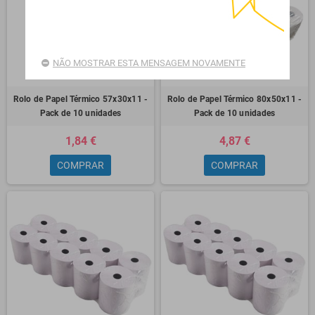
NÃO MOSTRAR ESTA MENSAGEM NOVAMENTE
Rolo de Papel Térmico 57x30x11 -
Rolo de Papel Térmico 80x50x11 -
Pack de 10 unidades
Pack de 10 unidades
1,84 €
4,87 €
COMPRAR
COMPRAR