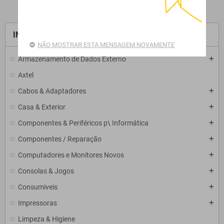
INÍCIO
NÃO MOSTRAR ESTA MENSAGEM NOVAMENTE
Armazenamento de Dados Externo
add
Axtel
Cabos & Adaptadores
add
Casa & Exterior
add
Componentes & Periféricos p\ Informática
add
Componentes / Reparação
add
Computadores e Monitores Novos
add
Consolas & Jogos
add
Consumiveis
add
Impressoras
add
Limpeza & Higiene