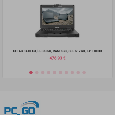
14"
GETAC S410 G3, i5-8365U, RAM 8GB, SSD 512GB, 14" FullHD
Del
478,93 €