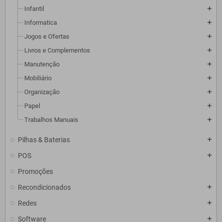
Infantil
add
Informatica
add
Jogos e Ofertas
add
Livros e Complementos
add
Manutenção
add
Mobiliário
add
Organização
add
Papel
add
Trabalhos Manuais
add
Pilhas & Baterias
add
POS
add
Promoções
Recondicionados
add
Redes
add
Software
add