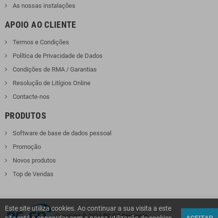
As nossas instalações
APOIO AO CLIENTE
Termos e Condições
Política de Privacidade de Dados
Condições de RMA / Garantias
Resolução de Litígios Online
Contacte-nos
PRODUTOS
Software de base de dados pessoal
Promoção
Novos produtos
Top de Vendas
Este site utiliza cookies. Ao continuar a sua visita a este
Copyright © 2024
PC GO Corporate