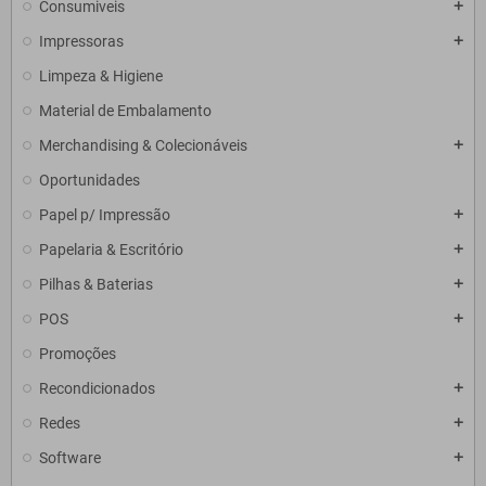
Consumiveis
add
Impressoras
add
Limpeza & Higiene
Material de Embalamento
Merchandising & Colecionáveis
add
Oportunidades
Papel p/ Impressão
add
Papelaria & Escritório
add
Pilhas & Baterias
add
POS
add
Promoções
Recondicionados
add
Redes
add
Software
add