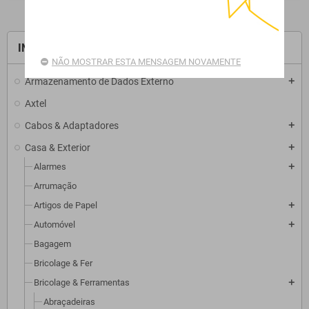
INÍCIO
NÃO MOSTRAR ESTA MENSAGEM NOVAMENTE
Armazenamento de Dados Externo
add
Axtel
Cabos & Adaptadores
add
Casa & Exterior
add
Alarmes
add
Arrumação
Artigos de Papel
add
Automóvel
add
Bagagem
Bricolage & Fer
Bricolage & Ferramentas
add
Abraçadeiras