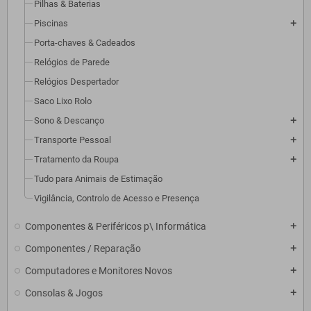
Pilhas & Baterias
Piscinas
add
Porta-chaves & Cadeados
Relógios de Parede
Relógios Despertador
Saco Lixo Rolo
Sono & Descanço
add
Transporte Pessoal
add
Tratamento da Roupa
add
Tudo para Animais de Estimação
Vigilância, Controlo de Acesso e Presença
Componentes & Periféricos p\ Informática
add
Componentes / Reparação
add
Computadores e Monitores Novos
add
Consolas & Jogos
add