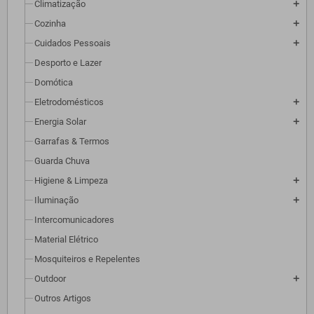
Climatização
add
Cozinha
add
Cuidados Pessoais
add
Desporto e Lazer
Domótica
Eletrodomésticos
add
Energia Solar
add
Garrafas & Termos
Guarda Chuva
Higiene & Limpeza
add
Iluminação
add
Intercomunicadores
Material Elétrico
Mosquiteiros e Repelentes
Outdoor
add
Outros Artigos