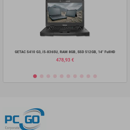
14"
GETAC S410 G3, i5-8365U, RAM 8GB, SSD 512GB, 14" FullHD
Del
478,93 €