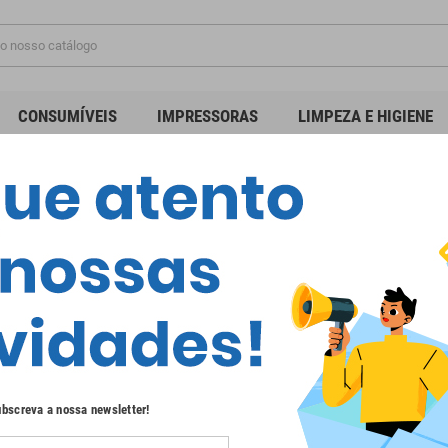
CONSUMÍVEIS
IMPRESSORAS
LIMPEZA E HIGIENE
TENIMENTO & STREAMING
m produto disponível de momento
ento! Mais produtos serão mostrados aqui à medida que forem sendo adicionad
bscreva a nossa newsletter!