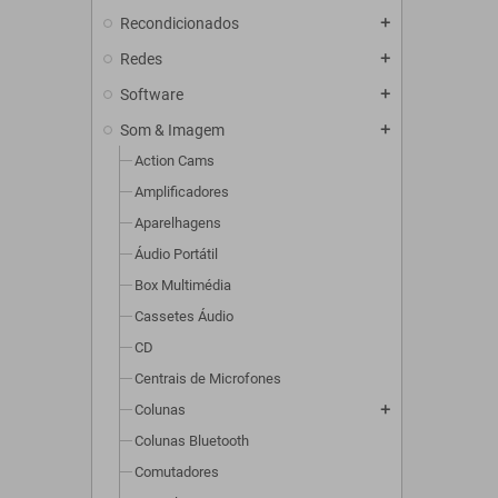
Recondicionados
add
Redes
add
Software
add
Som & Imagem
add
Action Cams
Amplificadores
Aparelhagens
Áudio Portátil
Box Multimédia
Cassetes Áudio
CD
Centrais de Microfones
Colunas
add
Colunas Bluetooth
Comutadores