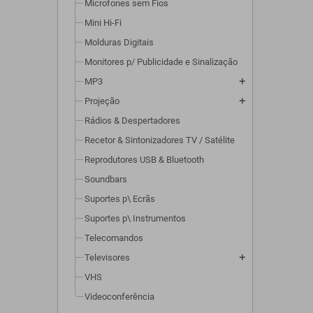
Microfones sem Fios
Mini Hi-Fi
Molduras Digitais
Monitores p/ Publicidade e Sinalização
MP3
add
Projeção
add
Rádios & Despertadores
Recetor & Sintonizadores TV / Satélite
Reprodutores USB & Bluetooth
Soundbars
Suportes p\ Ecrãs
Suportes p\ Instrumentos
Telecomandos
Televisores
add
VHS
Videoconferência