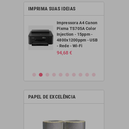
IMPRIMA SUAS IDEIAS
ora colorida a
Impressora A4 Canon
 tinta Canon
Pixma TS705A Color
x6850 a3+ -
Injection - 15ppm -
m preto - 10,4
4800x1200ppm - USB
rido - usb -
- Rede - Wi-Fi
i-fi
94,68 €
 €
PAPEL DE EXCELÊNCIA