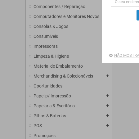
Componentes / Reparação
add
Computadores e Monitores Novos
add
Consolas & Jogos
add
Consumiveis
add
Impressoras
add
NÃO MOSTRA
Limpeza & Higiene
Material de Embalamento
Merchandising & Colecionáveis
add
Oportunidades
Papel p/ Impressão
add
Papelaria & Escritório
add
Pilhas & Baterias
add
POS
add
Promoções