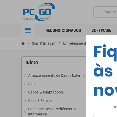
view_headline
RECONDICIONADOS
SOFTWARE
chevron_right
Som & Imagem
chevron_right
Entretenimento & Streaming
ENTRE
INÍCIO
Armazenamento de Dados Externo
add
Nenhu
Axtel
Fique at
Cabos & Adaptadores
add
Casa & Exterior
add
Su
Componentes & Periféricos p\
add
Informática