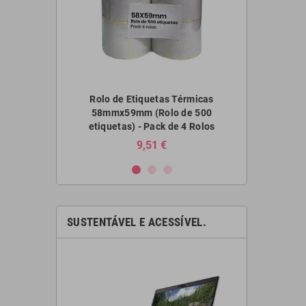
s Térmicas
Rolo de Etiquetas Térmicas
Rolo de E
o de 500
58mmx59mm (Rolo de 500
100mmx1
 de 4 Rolos
etiquetas) - Pack de 4 Rolos
€
9,51 €
SUSTENTÁVEL E ACESSÍVEL.