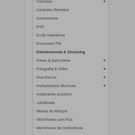
Consolas
add
Controles Remotos
Conversores
DVD
Ecrãs Interativos
Emissores FM
Entretenimento & Streaming
Fones & Auriculares
add
Fotografia & Vídeo
add
Gira-Discos
add
Instrumentos Musicais
add
Isolamento Acústico
Jukeboxes
Mesas de Mistura
Microfones com Fios
Microfones de Conferência