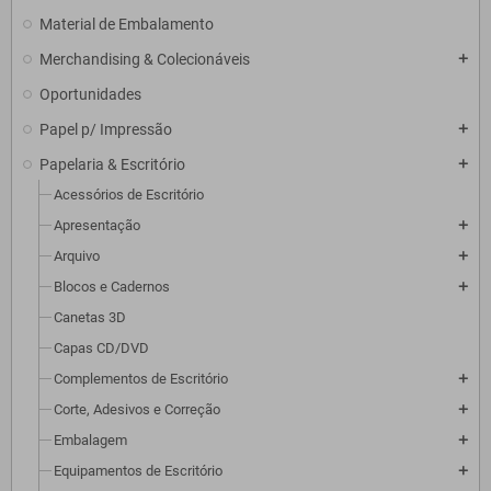
Material de Embalamento
Merchandising & Colecionáveis
add
Oportunidades
Papel p/ Impressão
add
Papelaria & Escritório
add
Acessórios de Escritório
Apresentação
add
Arquivo
add
Blocos e Cadernos
add
Canetas 3D
Capas CD/DVD
Complementos de Escritório
add
Corte, Adesivos e Correção
add
Embalagem
add
Equipamentos de Escritório
add