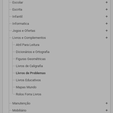
Escolar
add
Escrita
add
Infantil
add
Informatica
add
Jogos e Ofertas
add
Livros e Complementos
add
Atril Para Leitura
Dicionários e Ortografia
Figuras Geométricas
Livros de Caligrafia
Livros de Problemas
Livros Educativos
Mapas Mundo
Rolos Forra Livros
Manutenção
add
Mobiliário
add