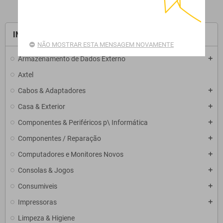
INÍCIO
NÃO MOSTRAR ESTA MENSAGEM NOVAMENTE
Armazenamento de Dados Externo
add
Axtel
Cabos & Adaptadores
add
Casa & Exterior
add
Componentes & Periféricos p\ Informática
add
Componentes / Reparação
add
Computadores e Monitores Novos
add
Consolas & Jogos
add
Consumiveis
add
Impressoras
add
Limpeza & Higiene