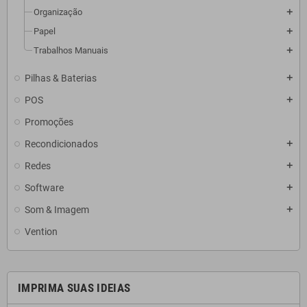
Organização
add
Papel
add
Trabalhos Manuais
add
Pilhas & Baterias
add
POS
add
Promoções
Recondicionados
add
Redes
add
Software
add
Som & Imagem
add
Vention
IMPRIMA SUAS IDEIAS