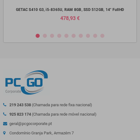
14"
GETAC S410 G3, i5-8365U, RAM 8GB, SSD 512GB, 14" FullHD
Del
478,93 €
219 243 538
(Chamada para rede fixa nacional)
925 823 174
(Chamada para rede móvel nacional)
geral@pcgocorporate.pt
Condomínio Granja Park, Armazém 7