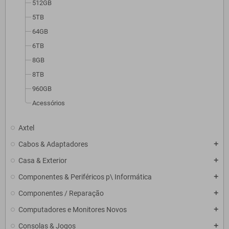
512GB
5TB
64GB
6TB
8GB
8TB
960GB
Acessórios
Axtel
Cabos & Adaptadores
add
Casa & Exterior
add
Componentes & Periféricos p\ Informática
add
Componentes / Reparação
add
Computadores e Monitores Novos
add
Consolas & Jogos
add