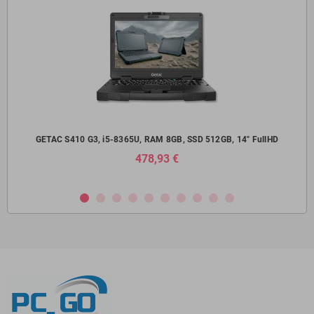
14"
GETAC S410 G3, i5-8365U, RAM 8GB, SSD 512GB, 14" FullHD
Del
478,93 €