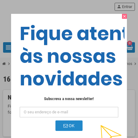
person
Entrar
close
0
view_headline
search
chevron_right
chevron_right
chevron_right
Armazenamento de Dados Externo
Pen Drives USB & Discos Externos
16GB
Nenhum produto disponível de momento
Subscreva a nossa newsletter!
Fique atento! Mais produtos serão mostrados aqui à medida que
forem sendo adicionados.
search
OK