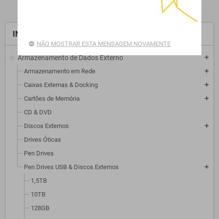
INÍCIO
NÃO MOSTRAR ESTA MENSAGEM NOVAMENTE
Armazenamento de Dados Externo
add
Armazenamento em Rede
add
Caixas Externas & Docking
add
Cartões de Memória
add
CD & DVD
Discos Externos
add
Drives Óticas
Pen Drives
Pen Drives USB & Discos Externos
add
1,5TB
10TB
128GB