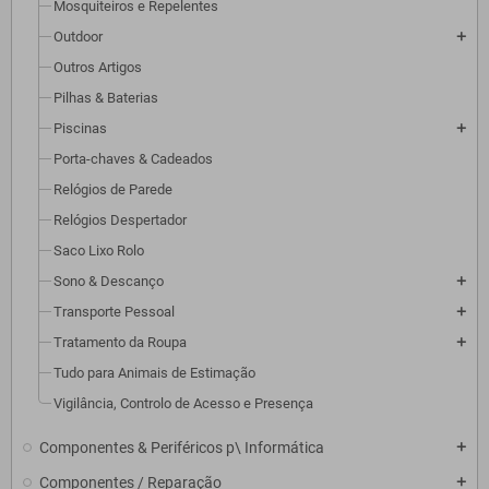
Mosquiteiros e Repelentes
Outdoor
add
Outros Artigos
Pilhas & Baterias
Piscinas
add
Porta-chaves & Cadeados
Relógios de Parede
Relógios Despertador
Saco Lixo Rolo
Sono & Descanço
add
Transporte Pessoal
add
Tratamento da Roupa
add
Tudo para Animais de Estimação
Vigilância, Controlo de Acesso e Presença
Componentes & Periféricos p\ Informática
add
Componentes / Reparação
add