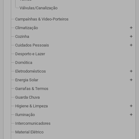
Válvulas/Canalização
Campaínhas & Video-Porteiros
Climatização
add
Cozinha
add
Cuidados Pessoais
add
Desporto e Lazer
Domótica
Eletrodomésticos
add
Energia Solar
add
Garrafas & Termos
Guarda Chuva
Higiene & Limpeza
add
Iluminação
add
Intercomunicadores
Material Elétrico