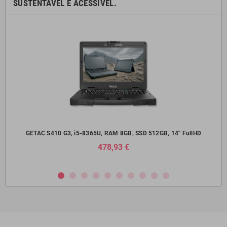
SUSTENTÁVEL E ACESSÍVEL.
14"
GETAC S410 G3, i5-8365U, RAM 8GB, SSD 512GB, 14" FullHD
Del
478,93 €