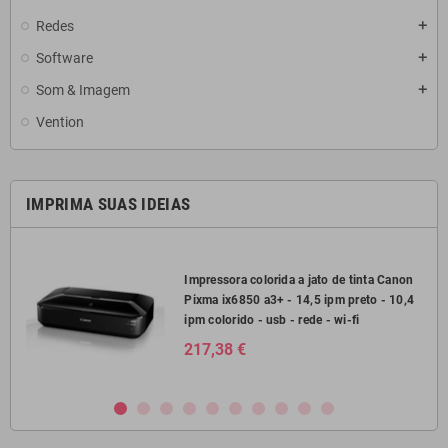
Redes
add
Software
add
Som & Imagem
add
Vention
IMPRIMA SUAS IDEIAS
2750
Impressora colorida a jato de tinta Canon
Pixma ix6850 a3+ - 14,5 ipm preto - 10,4
il
ipm colorido - usb - rede - wi-fi
217,38 €