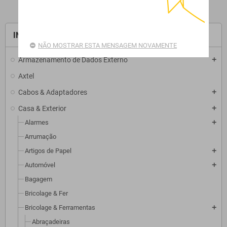
INÍCIO
NÃO MOSTRAR ESTA MENSAGEM NOVAMENTE
Armazenamento de Dados Externo
add
Axtel
Cabos & Adaptadores
add
Casa & Exterior
add
Alarmes
add
Arrumação
Artigos de Papel
add
Automóvel
add
Bagagem
Bricolage & Fer
Bricolage & Ferramentas
add
Abraçadeiras