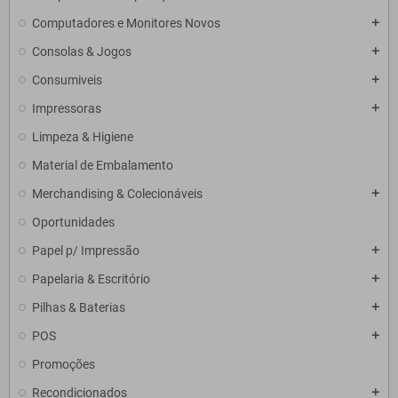
Computadores e Monitores Novos
add
Consolas & Jogos
add
Consumiveis
add
Impressoras
add
Limpeza & Higiene
Material de Embalamento
Merchandising & Colecionáveis
add
Oportunidades
Papel p/ Impressão
add
Papelaria & Escritório
add
Pilhas & Baterias
add
POS
add
Promoções
Recondicionados
add